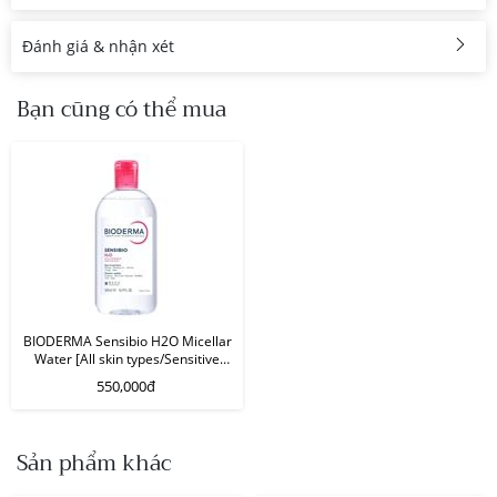
Đánh giá & nhận xét
Bạn cũng có thể mua
BIODERMA Sensibio H2O Micellar
Water [All skin types/Sensitive
skin] - Nước tẩy trang cho da nhạy
550,000đ
cảm/ mọi loại da (500ml)
Sản phẩm khác