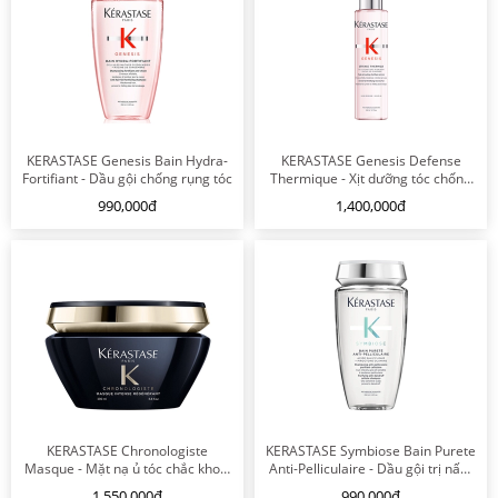
KERASTASE Genesis Bain Hydra-
KERASTASE Genesis Defense
Fortifiant - Dầu gội chống rụng tóc
Thermique - Xịt dưỡng tóc chống
gãy rụng
990,000đ
1,400,000đ
KERASTASE Chronologiste
KERASTASE Symbiose Bain Purete
Masque - Mặt nạ ủ tóc chắc khoẻ,
Anti-Pelliculaire - Dầu gội trị nấm
bóng mượt & bồng bềnh
vảy gàu
1,550,000đ
990,000đ