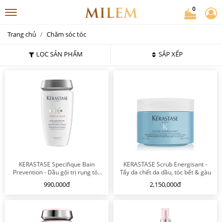
0
Trang chủ
Chăm sóc tóc
LỌC SẢN PHẨM
SẮP XẾP
KERASTASE Specifique Bain
KERASTASE Scrub Energisant -
Prevention - Dầu gội trị rụng tóc
Tẩy da chết da dầu, tóc bết & gàu
dành cho da đầu nhạy cảm
990,000đ
2,150,000đ