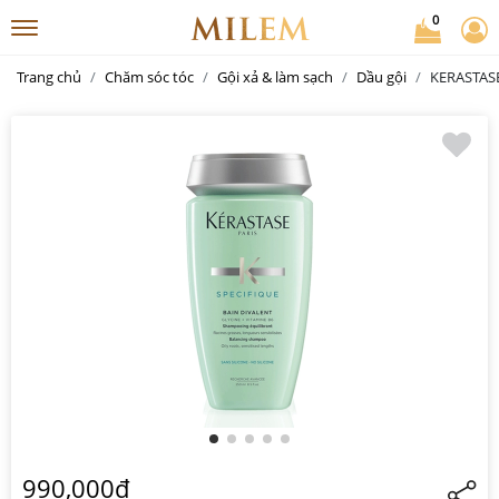
0
Trang chủ
Chăm sóc tóc
Gội xả & làm sạch
Dầu gội
KERASTASE 
990,000đ